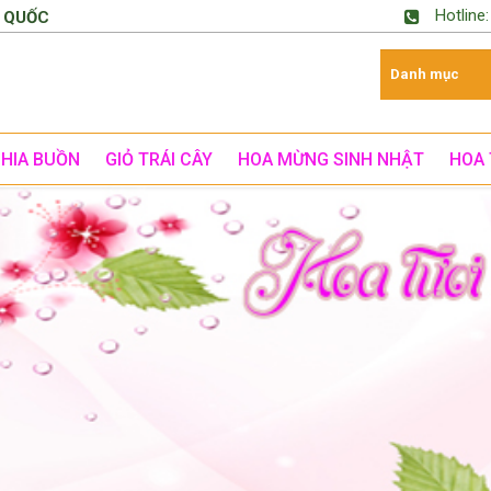
Hotline
 QUỐC
CHIA BUỒN
GIỎ TRÁI CÂY
HOA MỪNG SINH NHẬT
HOA 