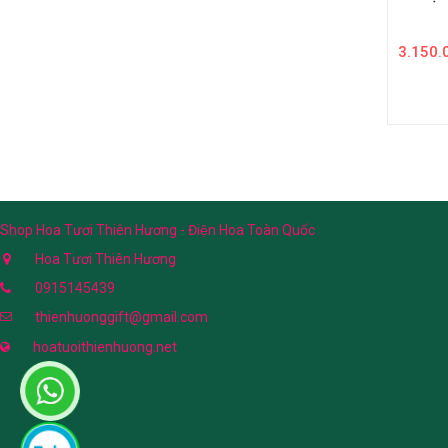
3.150.
Shop Hoa Tươi Thiên Hương - Điện Hoa Toàn Quốc
Hoa Tươi Thiên Hương
0915145439
thienhuonggift@gmail.com
hoatuoithienhuong.net