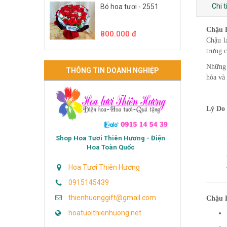
Chi 
Bó hoa tươi - 2551
Chậu L
800.000 đ
Chậu l
trưng 
Những 
THÔNG TIN DOANH NGHIỆP
hòa và 
Lý Do
Shop Hoa Tươi Thiên Hương - Điện
Hoa Toàn Quốc
Hoa Tươi Thiên Hương
0915145439
thienhuonggift@gmail.com
Chậu 
hoatuoithienhuong.net