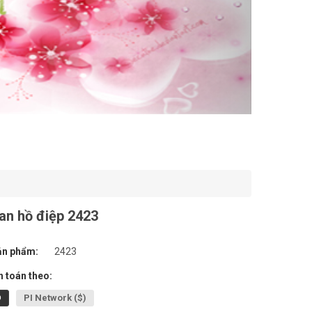
an hồ điệp 2423
ản phẩm:
2423
 toán theo:
Đ
PI Network ($)