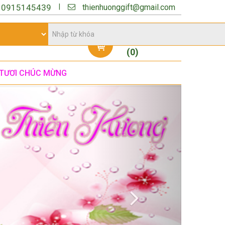
thienhuonggift@gmail.com
|
:
0915145439
Giỏ hàng
(
0
)
TƯƠI CHÚC MỪNG
Next