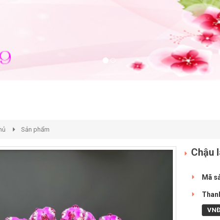
hủ
Sản phẩm
Chậu l
Mã s
Thanh
VN