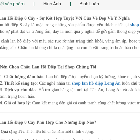
tiết sản phẩm
Hình Ảnh
Bình Luận
an Hồ Điệp 8 Cây - Sự Kết Hợp Tuyệt Vời Của Vẻ Đẹp Và Ý Nghĩa
an hồ điệp 8 cây là một trong những sản phẩm được yêu thích nhất tại
shop
cho sự phát đạt và trường tồn, đây là món quà ý nghĩa để gửi gắm thông điệp 
cành lan hồ điệp với màu sắc rực rỡ như trắng tinh khôi, vàng ấm áp, hoặc t
đẳng cấp. Chậu lan không chỉ là quà tặng mà còn là vật trang trí hoàn hảo cho
 Nên Chọn Chậu Lan Hồ Điệp Tại Shop Chúng Tôi
Chất lượng đảm bảo
: Lan hồ điệp được tuyển chọn kỹ lưỡng, khỏe mạnh và
Thiết kế sáng tạo
: Các nghệ nhân tại
shop lan hồ điệp Long An
luôn chú t
Dịch vụ chu đáo
: Hỗ trợ giao hàng tận nơi tại Tân An, Long An và các k
tình trạng hoàn hảo.
Giá cả hợp lý
: Cam kết mang đến giá cả cạnh tranh cùng chất lượng vượt tr
Lan Hồ Điệp 8 Cây Phù Hợp Cho Những Dịp Nào?
Quà tặng Tết
: Thể hiện lời chúc năm mới thịnh vượng.