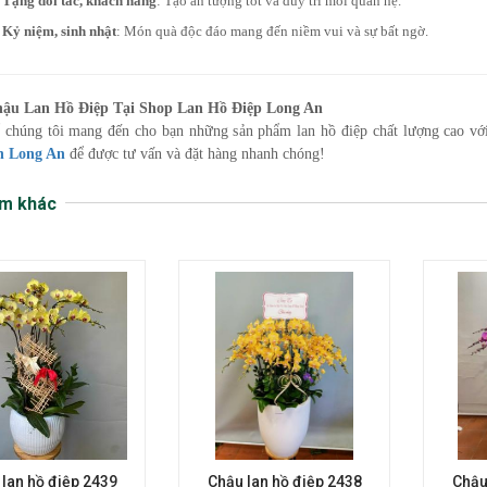
Tặng đối tác, khách hàng
: Tạo ấn tượng tốt và duy trì mối quan hệ.
Kỷ niệm, sinh nhật
: Món quà độc đáo mang đến niềm vui và sự bất ngờ.
hậu Lan Hồ Điệp Tại Shop Lan Hồ Điệp Long An
 chúng tôi mang đến cho bạn những sản phẩm lan hồ điệp chất lượng cao với
n Long An
để được tư vấn và đặt hàng nhanh chóng!
m khác
lan hồ điệp 2439
Chậu lan hồ điệp 2438
Chậu