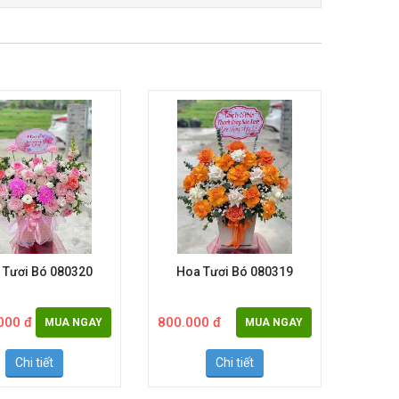
 Tươi Bó 080320
Hoa Tươi Bó 080319
Hoa
000 đ
800.000 đ
1.500.
MUA NGAY
MUA NGAY
Chi tiết
Chi tiết