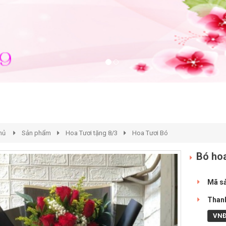
hủ
Sản phẩm
Hoa Tươi tặng 8/3
Hoa Tươi Bó
Bó hoa
Mã s
Thanh
VN