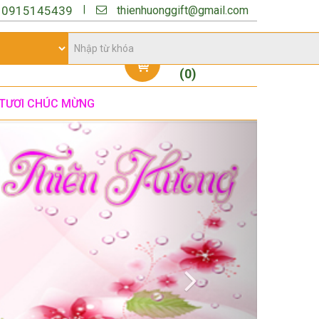
thienhuonggift@gmail.com
|
:
0915145439
Giỏ hàng
(
0
)
TƯƠI CHÚC MỪNG
Next