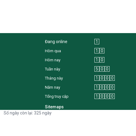
Đang online
1
1
0
Hôm qua
1
0
Hôm nay
5
0
0
Tuần này
1
0
0
0
Tháng này
1
0
0
0
Năm nay
1
0
0
0
Tổng truy cập
Sitemaps
Số ngày còn lại: 325 ngày