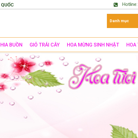
Hotline
 QUỐC
CHIA BUỒN
GIỎ TRÁI CÂY
HOA MỪNG SINH NHẬT
HOA 