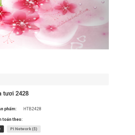
 tươi 2428
ản phẩm:
HTB2428
 toán theo:
Đ
PI Network ($)