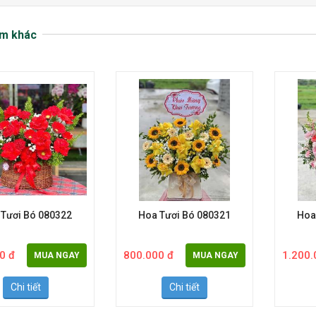
m khác
 Tươi Bó 080322
Hoa Tươi Bó 080321
Hoa
0 đ
800.000 đ
1.200.
MUA NGAY
MUA NGAY
Chi tiết
Chi tiết