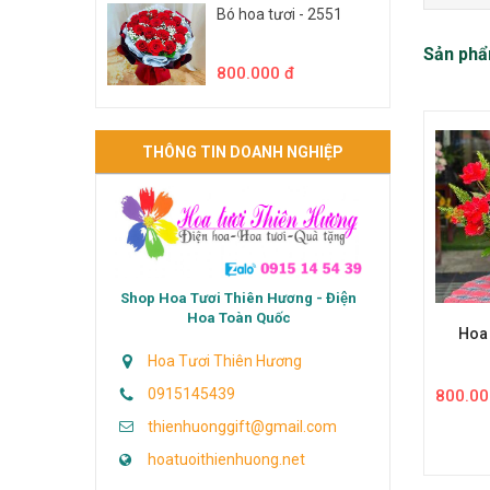
Bó hoa tươi - 2551
Sản phẩ
800.000 đ
THÔNG TIN DOANH NGHIỆP
Shop Hoa Tươi Thiên Hương - Điện
Hoa Toàn Quốc
Hoa
Hoa Tươi Thiên Hương
0915145439
800.00
thienhuonggift@gmail.com
hoatuoithienhuong.net